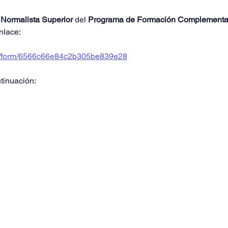
 
Normalista Superior 
del 
Programa de Formación Complementa
nlace:
om/form/6566c66e84c2b305be839e28
tinuación: