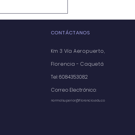
CONTÁCTANOS
Km 3
Vía
Aeropuerto,
Florencia - Caquetá
ULAR INFORMATIVA
Tel: 6084353082
Correo Electrónico:
normalsuperior@florencia.edu.co