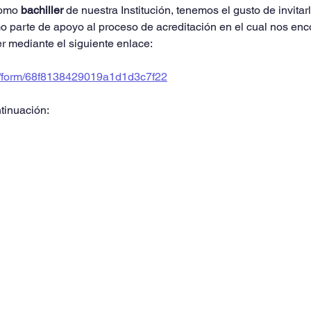
omo 
bachiller
 de nuestra Institución, tenemos el gusto de invitarl
o parte de apoyo al proceso de acreditación en el cual nos en
 mediante el siguiente enlace: 
om/form/68f8138429019a1d1d3c7f22
tinuación: