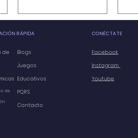
ACIÓN RÁPIDA
CONÉCTATE
a de
Blogs
Facebook
Juegos
Instagram
CIC
JORNADA DE
micas
Educativos
Youtube
DESPARACITACIÓN
a de
PQRS
ón
Contacto