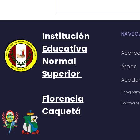
RESOLUCIÓN No. 013
Institución
NAVEG
Educativa
Acerc
Normal
Áreas
Superior
Acadé
Program
Florencia
Formaci
Caquetá