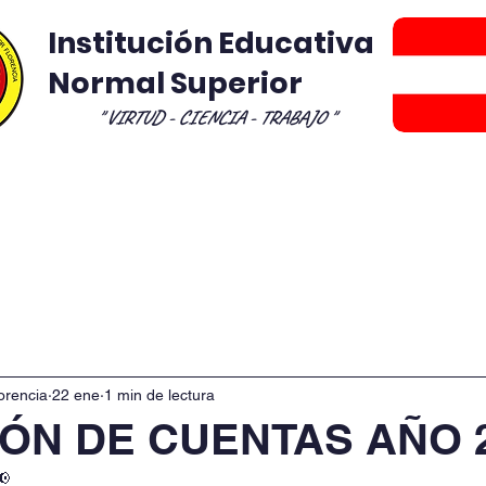
Institución Educativa
Normal Superior
" VIRTUD - CIENCIA - TRABAJO "
royectos Transversales
Programa de Formaci
orencia
22 ene
1 min de lectura
IÓN DE CUENTAS AÑO 
📢