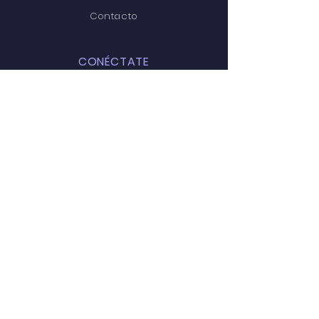
Contacto
CONÉCTATE
Facebook
Instagram
Youtube
CONTÁCTANOS
Km 3
Vía
Aeropuerto,
Florencia - Caquetá
Tel:
6084353082
Correo Electrónico: