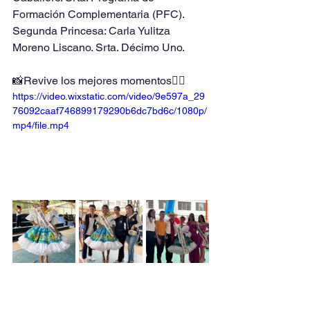
Formación Complementaria (PFC).
Segunda Princesa: Carla Yulitza 
Moreno Liscano. Srta. Décimo Uno. 
📸Revive los mejores momentos👉🏼
https://video.wixstatic.com/video/9e597a_29
76092caaf746899179290b6dc7bd6c/1080p/
mp4/file.mp4